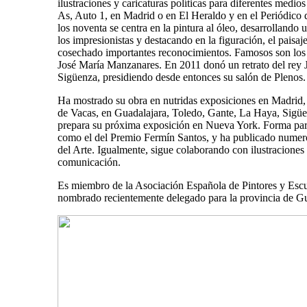
ilustraciones y caricaturas políticas para diferentes medi
As, Auto 1, en Madrid o en El Heraldo y en el Periódico 
los noventa se centra en la pintura al óleo, desarrolland
los impresionistas y destacando en la figuración, el paisaj
cosechado importantes reconocimientos. Famosos son los r
José María Manzanares. En 2011 donó un retrato del rey 
Sigüenza, presidiendo desde entonces su salón de Plenos.
Ha mostrado su obra en nutridas exposiciones en Madrid, 
de Vacas, en Guadalajara, Toledo, Gante, La Haya, Sigüe
prepara su próxima exposición en Nueva York. Forma parte
como el del Premio Fermín Santos, y ha publicado numero
del Arte. Igualmente, sigue colaborando con ilustraciones
comunicación.
Es miembro de la Asociación Española de Pintores y Esc
nombrado recientemente delegado para la provincia de Gu