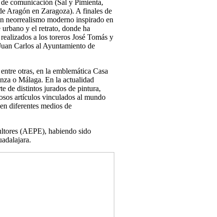
os de comunicación (Sal y Pimienta,
de Aragón en Zaragoza). A finales de
o un neorrealismo moderno inspirado en
e urbano y el retrato, donde ha
ealizados a los toreros José Tomás y
Juan Carlos al Ayuntamiento de
entre otras, en la emblemática Casa
nza o Málaga. En la actualidad
 de distintos jurados de pintura,
sos artículos vinculados al mundo
 en diferentes medios de
ultores (AEPE), habiendo sido
adalajara.