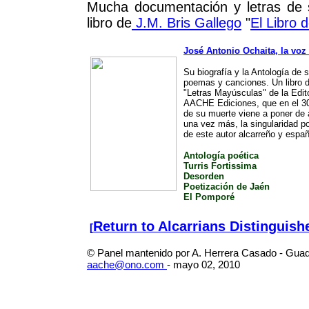
Mucha documentación y letras de 
libro de
J.M. Bris Gallego
"
El Libro 
José Antonio Ochaita, la voz 
Su biografía y la Antología de 
poemas y canciones. Un libro d
"Letras Mayúsculas" de la Edito
AACHE Ediciones, que en el 30
de su muerte viene a poner de 
una vez más, la singularidad poé
de este autor alcarreño y españ
Antología poética
Turris Fortissima
Desorden
Poetización de Jaén
El Pomporé
Return to Alcarrians Distinguish
[
© Panel mantenido por A. Herrera Casado - Guad
aache@ono.com
-
mayo 02, 2010