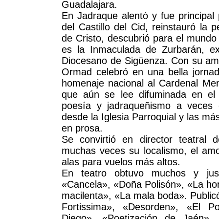
Guadalajara.
En Jadraque alentó y fue principal 
del Castillo del Cid, reinstauró la 
de Cristo, descubrió para el mundo 
es la Inmaculada de Zurbarán, e
Diocesano de Sigüenza. Con su am
Ormad celebró en una bella jorna
homenaje nacional al Cardenal Me
que aún se lee difuminada en el 
poesía y jadraqueñismo a veces 
desde la Iglesia Parroquial y las má
en prosa.
Se convirtió en director teatral
muchas veces su localismo, el amor
alas para vuelos más altos.
En teatro obtuvo muchos y jus
«Cancela», «Doña Polisón», «La ho
macilenta», «La mala boda». Publicó
Fortissima», «Desorden», «El P
Diego», «Poetización de Jaén».