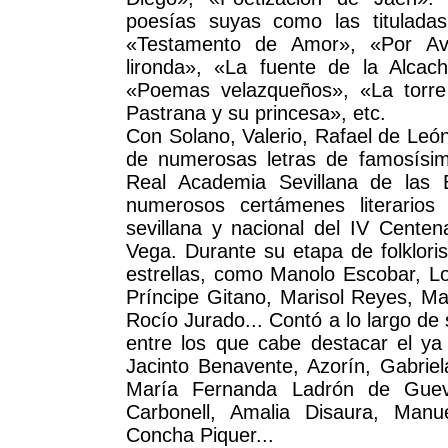
poesías suyas como las titulada
«Testamento de Amor», «Por Avi
lironda», «La fuente de la Alcac
«Poemas velazqueños», «La torre
Pastrana y su princesa», etc.
Con Solano, Valerio, Rafael de León
de numerosas letras de famosísi
Real Academia Sevillana de las
numerosos certámenes literarios
sevillana y nacional del IV Cente
Vega. Durante su etapa de folklori
estrellas, como Manolo Escobar, Lol
Príncipe Gitano, Marisol Reyes, Ma
Rocío Jurado... Contó a lo largo d
entre los que cabe destacar el ya
Jacinto Benavente, Azorín, Gabriela 
María Fernanda Ladrón de Gueva
Carbonell, Amalia Disaura, Manue
Concha Piquer...