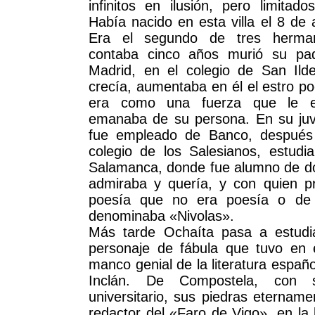
infinitos en ilusión, pero limitad
Había nacido en esta villa el 8 de
Era el segundo de tres herma
contaba cinco años murió su pad
Madrid, en el colegio de San Ild
crecía, aumentaba en él el estro po
era como una fuerza que le e
emanaba de su persona. En su juv
fue empleado de Banco, después 
colegio de los Salesianos, estudi
Salamanca, donde fue alumno de d
admiraba y quería, y con quien p
poesía que no era poesía o de 
denominaba «Nivolas».
Más tarde Ochaíta pasa a estudia
personaje de fábula que tuvo en é
manco genial de la literatura españ
Inclán. De Compostela, con s
universitario, sus piedras eternam
redactor del «Faro de Vigo», en la b