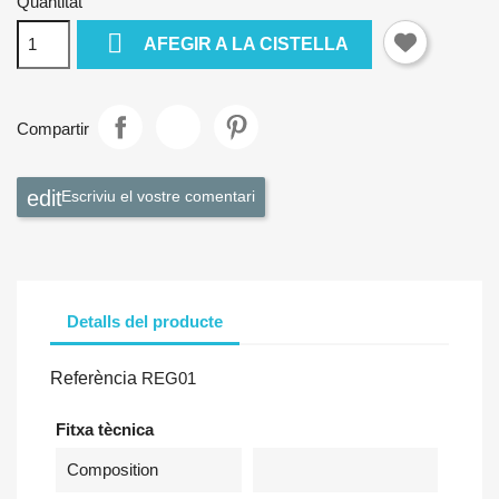
Quantitat

AFEGIR A LA CISTELLA
Compartir
Escriviu el vostre comentari
Detalls del producte
Referència
REG01
Fitxa tècnica
Composition