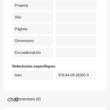
×
Property
Sign in
Año
You need to be logged in to save products in your wish
list.
Páginas
Dimensions
Cancel
Sign in
Encuadernación
Referències específiques
Isbn
978-84-09-26350-9
Comentaris (0)