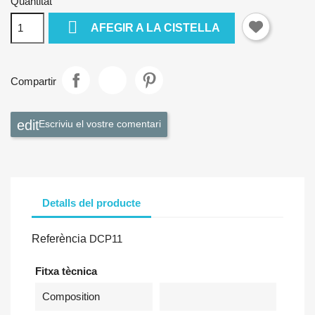
Quantitat

AFEGIR A LA CISTELLA
Compartir
Escriviu el vostre comentari
Detalls del producte
Referència
DCP11
Fitxa tècnica
Composition