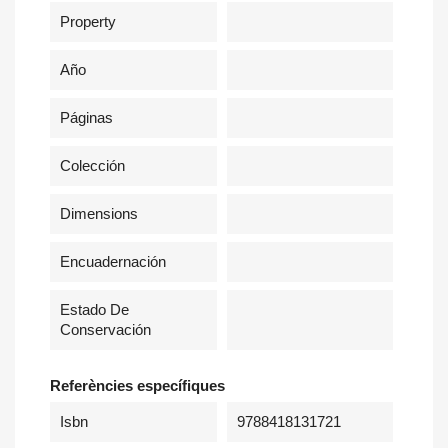
Property
Año
×
Sign in
Páginas
You need to be logged in to save products in your wish
list.
Colección
Dimensions
Cancel
Sign in
Encuadernación
Estado De
Conservación
Referències específiques
Isbn
9788418131721