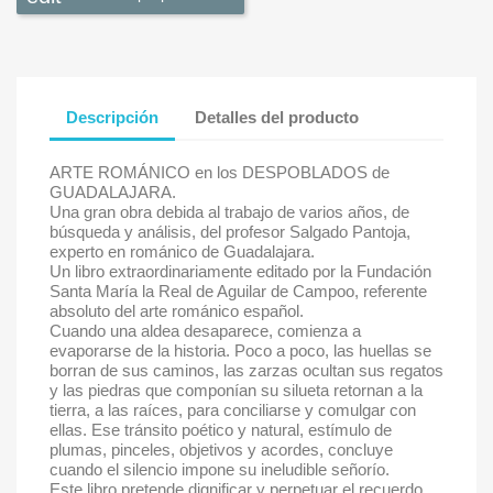
Descripción
Detalles del producto
ARTE ROMÁNICO en los DESPOBLADOS de
GUADALAJARA.
Una gran obra debida al trabajo de varios años, de
búsqueda y análisis, del profesor Salgado Pantoja,
experto en románico de Guadalajara.
Un libro extraordinariamente editado por la Fundación
Santa María la Real de Aguilar de Campoo, referente
absoluto del arte románico español.
Cuando una aldea desaparece, comienza a
evaporarse de la historia. Poco a poco, las huellas se
borran de sus caminos, las zarzas ocultan sus regatos
×
Sign in
y las piedras que componían su silueta retornan a la
tierra, a las raíces, para conciliarse y comulgar con
ellas. Ese tránsito poético y natural, estímulo de
You need to be logged in to save products in your wish
plumas, pinceles, objetivos y acordes, concluye
list.
cuando el silencio impone su ineludible señorío.
Este libro pretende dignificar y perpetuar el recuerdo