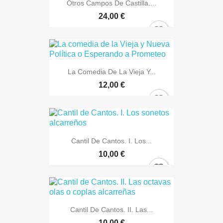
Otros Campos De Castilla....
24,00 €
You need to be logged in to save products in your wish
list.
La Comedia De La Vieja Y...
Cancel
Sign in
12,00 €
Cantil De Cantos. I. Los...
10,00 €
Cantil De Cantos. II. Las...
10,00 €