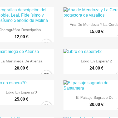
ign in

Bista azkarra
Ana De Mendoza Y La Cerda,

Bista azkarra
Chorográfica Descripción...
15,00 €
 need to be logged in to save products in your wish list.
12,00 €
Cancel
Sign in


Bista azkarra
Bista azkarra
La Martiniega De Atienza
Libro En Espera42
20,00 €
24,00 €

Bista azkarra
Libro En Espera70

Bista azkarra
El Paisaje Sagrado De...
25,00 €
30,00 €