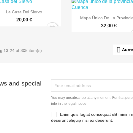

Bista azkarra
La Casa Del Siervo

Bista azkarra
Mapa Único De La Provincia
20,00 €
32,00 €

Aurr
g 13-24 of 305 item(s)
ews and special
You may unsubscribe at any moment. For that purpo
info in the legal notice.
Enim quis fugiat consequat elit minim 
deserunt aliquip nisi ex deserunt.