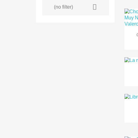

(no filter)
S
You