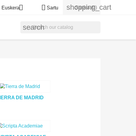
shopping_cart


Saskia
(0)
Euskera
Sartu
search
IERRA DE MADRID