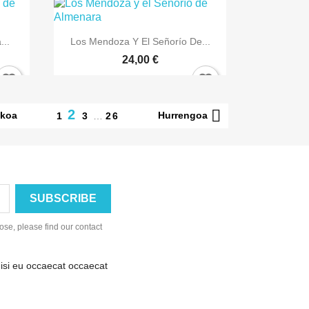

Bista azkarra
...
Los Mendoza Y El Señorío De...
24,00 €

2
ekoa
Hurrengoa
1
3
…
26
se, please find our contact
nisi eu occaecat occaecat