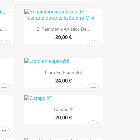
×

Bista azkarra
...
El Patrimonio Artístico De...
20,00 €

Bista azkarra
Libro En Espera56
24,00 €

Bista azkarra
Campo'X'
20,00 €