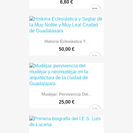
6,60 €
×
Sign in
You need to be logged in to save products in your wish
Historia Eclesiástica Y...
list.
50,00 €
Cancel
Sign in
Mudéjar, Pervivencia Del...
25,00 €