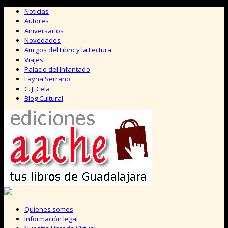
Saltar
Noticias
al
Autores
contenido
Aniversarios
Novedades
Amigos del Libro y la Lectura
Viajes
Palacio del Infantado
Layna Serrano
C. J. Cela
Blog Cultural
Quienes somos
Información legal