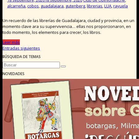
18 septiembre, 2020
18 septiembre, 2020
Club de Opinión
aache
,
alcarreña
,
cobos
,
guadalajara
,
gutenberg
,
librerias
,
LUA
,
rayuela
Un recuerdo de las librerías de Guadalajara, ciudad y provincia, en un
momento clave ara su supervivencia… ellas nos proporcionaron, en
todo momento, los elementos para crecer, los libros.
Leer más
Entradas siguientes
Navegación
BÚSQUEDA DE TEMAS
de
entradas
NOVEDADES