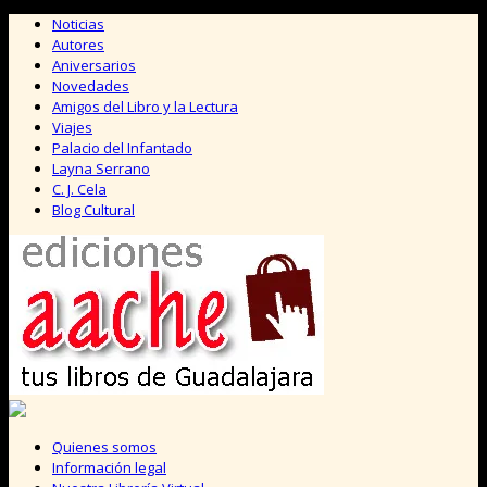
Saltar
Noticias
al
Autores
contenido
Aniversarios
Novedades
Amigos del Libro y la Lectura
Viajes
Palacio del Infantado
Layna Serrano
C. J. Cela
Blog Cultural
Quienes somos
Información legal