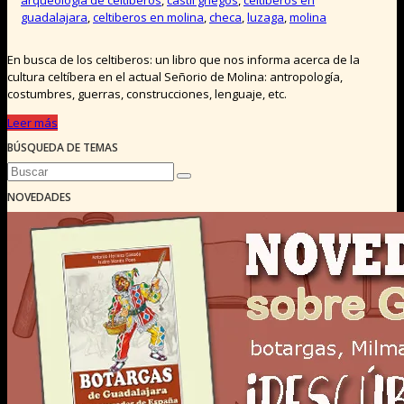
arqueologia de celtiberos
,
castil griegos
,
celtiberos en
guadalajara
,
celtiberos en molina
,
checa
,
luzaga
,
molina
En busca de los celtiberos: un libro que nos informa acerca de la
cultura celtíbera en el actual Señorio de Molina: antropología,
costumbres, guerras, construcciones, lenguaje, etc.
Leer más
BÚSQUEDA DE TEMAS
NOVEDADES