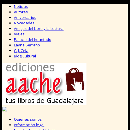
Saltar
Noticias
al
Autores
contenido
Aniversarios
Novedades
Amigos del Libro y la Lectura
Viajes
Palacio del Infantado
Layna Serrano
C. J. Cela
Blog Cultural
Quienes somos
Información legal