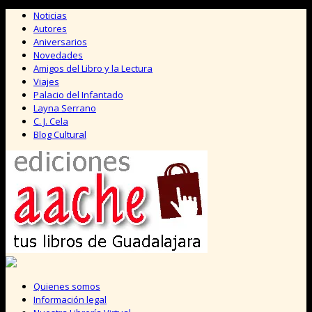
Saltar
Noticias
al
Autores
contenido
Aniversarios
Novedades
Amigos del Libro y la Lectura
Viajes
Palacio del Infantado
Layna Serrano
C. J. Cela
Blog Cultural
Quienes somos
Información legal