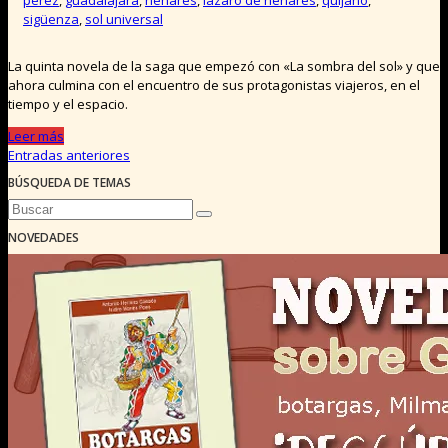
perez
,
guadalajara
,
henares
,
lazaro de henares
,
quijano
,
sigüenza
,
sol universal
La quinta novela de la saga que empezó con «La sombra del sol» y que
ahora culmina con el encuentro de sus protagonistas viajeros, en el
tiempo y el espacio.
Leer más
Entradas anteriores
Navegación
BÚSQUEDA DE TEMAS
de
entradas
NOVEDADES