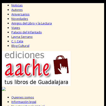
Saltar
Noticias
al
Autores
contenido
Aniversarios
Novedades
Amigos del Libro y la Lectura
Viajes
Palacio del Infantado
Layna Serrano
C. J. Cela
Blog Cultural
Quienes somos
Información legal