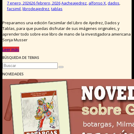
7 enero, 2026
26 febrero, 2026
Aache
ajedrez
,
alfonso X
,
dados
,
facsimil
,
librodeajedrez
,
tablas
Preparamos una edición facsimilar del Libro de Ajedrez, Dados y
Tablas, para que puedas disfrutar de sus imágenes originales, y
aprender todo sobre ese libro de mano de la investigadora americana
Sonja Musser
Leer más
BÚSQUEDA DE TEMAS
NOVEDADES