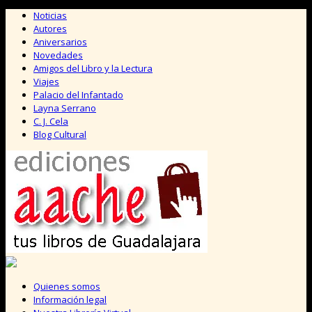
Saltar
Noticias
al
Autores
contenido
Aniversarios
Novedades
Amigos del Libro y la Lectura
Viajes
Palacio del Infantado
Layna Serrano
C. J. Cela
Blog Cultural
Quienes somos
Información legal