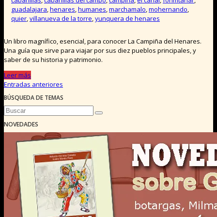
cabanillas
,
cabanillas del campo
,
campiña
,
el cañal
,
fonmtanar
,
guadalajara
,
henares
,
humanes
,
marchamalo
,
mohernando
,
quier
,
villanueva de la torre
,
yunquera de henares
Un libro magnífico, esencial, para conocer La Campiña del Henares.
Una guía que sirve para viajar por sus diez pueblos principales, y
saber de su historia y patrimonio.
Leer más
Entradas anteriores
Navegación
BÚSQUEDA DE TEMAS
de
entradas
NOVEDADES