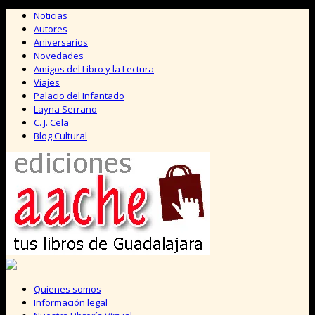
Saltar
Noticias
al
Autores
contenido
Aniversarios
Novedades
Amigos del Libro y la Lectura
Viajes
Palacio del Infantado
Layna Serrano
C. J. Cela
Blog Cultural
Quienes somos
Información legal