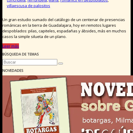
conchuela
,
ferruñuela
,
Illana
,
romanico en despoblados
,
villaescusa de palositos
Un gran estudio sumado del catálogo de un centenar de presencias
románicas en la tierra de Guadalajara, hoy en remotos lugares
despoblados: pilas, capiteles, espadañas y ábsides, más en muchos
casos la simple silueta de un plano.
Leer más
BÚSQUEDA DE TEMAS
NOVEDADES