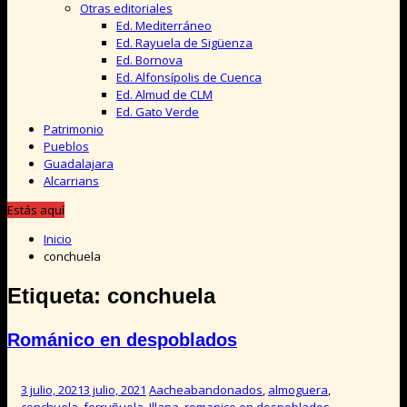
Otras editoriales
Ed. Mediterráneo
Ed. Rayuela de Sigüenza
Ed. Bornova
Ed. Alfonsípolis de Cuenca
Ed. Almud de CLM
Ed. Gato Verde
Patrimonio
Pueblos
Guadalajara
Alcarrians
Estás aquí
Inicio
conchuela
Etiqueta:
conchuela
Románico en despoblados
3 julio, 2021
3 julio, 2021
Aache
abandonados
,
almoguera
,